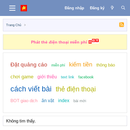
Đăng nhập
Đăng ký
Trang Chủ
Phát thẻ điện thoại miễn phí
kiếm tiền
Đặt quảng cáo
thông báo
miễn phí
chơi game
giới thiệu
text link
facebook
cách viết bài
thẻ điện thoại
BOT giao dịch
ăn vặt
index
bài mới
Không tìm thấy.