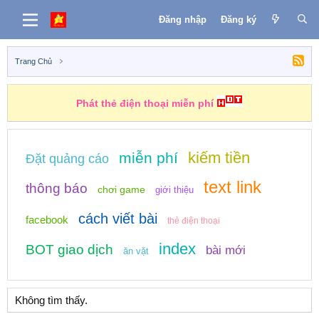
Đăng nhập
Đăng ký
Trang Chủ
Phát thẻ điện thoại miễn phí
kiếm tiền
miễn phí
Đặt quảng cáo
text link
thông báo
chơi game
giới thiệu
cách viết bài
facebook
thẻ điện thoại
index
BOT giao dịch
bài mới
ăn vặt
Không tìm thấy.