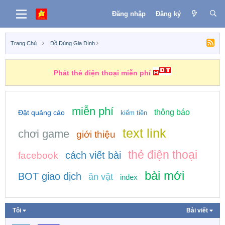
Đăng nhập
Đăng ký
Trang Chủ
Đồ Dùng Gia Đình
Phát thẻ điện thoại miễn phí
miễn phí
thông báo
Đặt quảng cáo
kiếm tiền
text link
chơi game
giới thiệu
thẻ điện thoại
cách viết bài
facebook
bài mới
BOT giao dịch
ăn vặt
index
Tôi
Bài viết