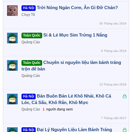
Trời Nóng Ngán Cơm, Ăn Gì Đỡ Chán?
Hà Nội
Chụy Tít
30 Tháng sáu 2019
Sỉ & Lẻ Mực Sim Trứng 1 Nắng
Toàn Quốc
Quảng Cáo
6 Tháng sáu 2019
Chuyên sỉ nguyên liệu làm bánh tráng
Toàn Quốc
trộn để bán
Quảng Cáo
13 Tháng tám 2018
Đ
Bán Buôn Bán Lẻ Khô Nhái, Khô Cá
Hà Nội
ã
Lóc, Cá Sấu, Khô Rắn, Khô Mực
k
Quảng Cáo
người đang xem
1
h
7 Tháng một 2017
ó
a
Đ
Đại Lý Nguyên Liệu Làm Bánh Tráng
Hà Nội