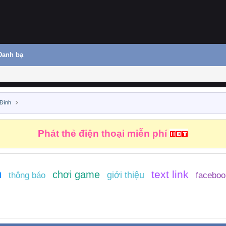
Danh bạ
Đình
Phát thẻ điện thoại miễn phí
n
text link
chơi game
giới thiệu
thông báo
faceboo