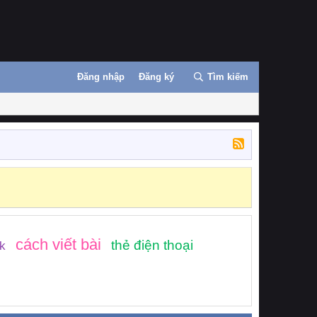
Đăng nhập
Đăng ký
Tìm kiếm
cách viết bài
thẻ điện thoại
k