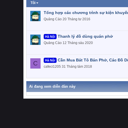
Tôi
Tổng hợp các chương trình sự kiện khuyế
Quảng Cáo
20 Tháng tư 2016
Thanh lý đồ dùng quán phở
Hà Nội
Quảng Cáo
12 Tháng sáu 2020
Cần Mua Bát Tô Bán Phở, Các Đồ 
Hà Nội
C
cafeci1205
31 Tháng tám 2018
Ai đang xem diễn đàn này