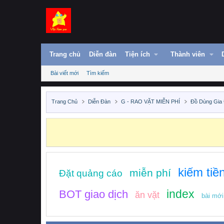
Trang chủ
Diễn đàn
Tiện ích
Thành viên
Bài viết mới
Tìm kiếm
Trang Chủ
Diễn Đàn
G - RAO VẶT MIỄN PHÍ
Đồ Dùng Gia 
kiếm tiề
miễn phí
Đặt quảng cáo
index
BOT giao dịch
ăn vặt
bài mới