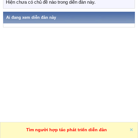
Hiện chưa có chủ đề nào trong diễn đàn này.
Ai đang xem diễn đàn này
One
VN
Trợ giúp
Tìm người hợp tác phát triển diễn đàn
R
S
S