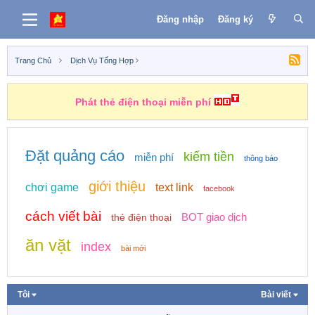
Đăng nhập
Đăng ký
Trang Chủ
Dịch Vụ Tổng Hợp
Phát thẻ điện thoại miễn phí
Đặt quảng cáo
kiếm tiền
miễn phí
thông báo
giới thiệu
chơi game
text link
facebook
cách viết bài
BOT giao dịch
thẻ điện thoại
ăn vặt
index
bài mới
Tôi
Bài viết