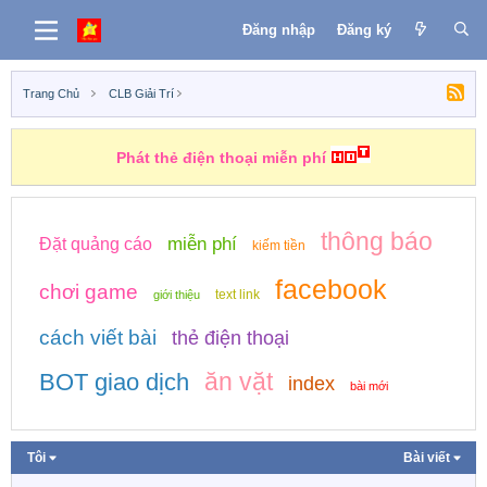
Đăng nhập
Đăng ký
Trang Chủ
CLB Giải Trí
Phát thẻ điện thoại miễn phí
thông báo
miễn phí
Đặt quảng cáo
kiếm tiền
facebook
chơi game
text link
giới thiệu
cách viết bài
thẻ điện thoại
ăn vặt
BOT giao dịch
index
bài mới
Tôi
Bài viết