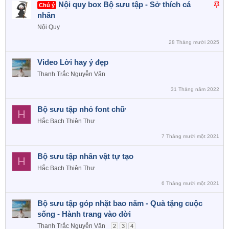
D
Nội quy box Bộ sưu tập - Sở thích cá
Chú ý
á
nhân
n
Nội Quy
l
28 Tháng mười 2025
ê
n
Video Lời hay ý đẹp
c
Thanh Trắc Nguyễn Văn
a
o
31 Tháng năm 2022
Bộ sưu tập nhỏ font chữ
H
Hắc Bạch Thiên Thư
7 Tháng mười một 2021
Bộ sưu tập nhân vật tự tạo
H
Hắc Bạch Thiên Thư
6 Tháng mười một 2021
Bộ sưu tập góp nhặt bao năm - Quà tặng cuộc
sống - Hành trang vào đời
Thanh Trắc Nguyễn Văn
2
3
4