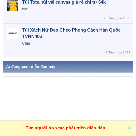
Túi Tote, túi vải canvas giá rẻ chỉ từ 64k
nihC
23 Tháng ba 2023
Túi Xách Nữ Đeo Chéo Phong Cách Hàn Quốc
TVNN406
Chin
1 Tháng ba 2023
Ai đang xem diễn đàn này
One
VN
Trợ giúp
Tìm người hợp tác phát triển diễn đàn
R
S
S