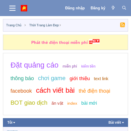
Đăng nhập
Đăng ký
Trang Chủ
Thời Trang Làm Đẹp
Phát thẻ điện thoại miễn phí
Đặt quảng cáo
miễn phí
kiếm tiền
chơi game
thông báo
giới thiệu
text link
cách viết bài
facebook
thẻ điện thoại
BOT giao dịch
ăn vặt
bài mới
index
Tôi
Bài viết