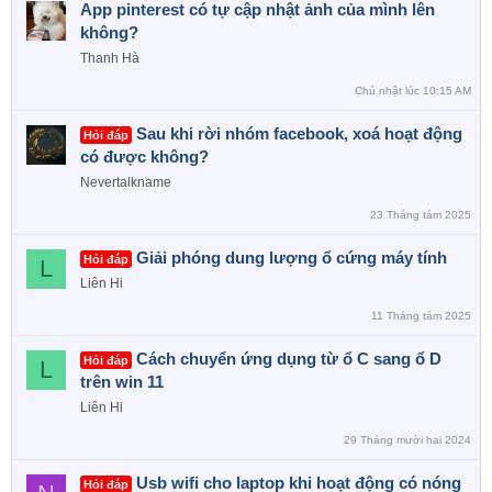
App pinterest có tự cập nhật ảnh của mình lên
không?
Thanh Hà
Chủ nhật lúc 10:15 AM
Sau khi rời nhóm facebook, xoá hoạt động
Hỏi đáp
có được không?
Nevertalkname
23 Tháng tám 2025
Giải phóng dung lượng ổ cứng máy tính
Hỏi đáp
L
Liên Hi
11 Tháng tám 2025
Cách chuyển ứng dụng từ ổ C sang ổ D
Hỏi đáp
L
trên win 11
Liên Hi
29 Tháng mười hai 2024
Usb wifi cho laptop khi hoạt động có nóng
Hỏi đáp