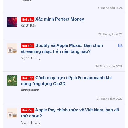
n
5 Tháng sáu 2024
Xác minh Perfect Money
Hỏi đáp
Kẻ Sĩ Bần
28 Tháng tư 2024
B
Spotify và Apple Music: Bạn chọn
Hỏi đáp
ì
streaming nhạc trên nền tảng nào?
n
Mạnh Thăng
h
24 Tháng chín 2023
c
h
Cách may trực tiếp trên manocanh khi
Hỏi đáp
ọ
dùng ứng dụng Clo3D
n
Anhquaann
17 Tháng tám 2023
Apple Pay chính thức về Việt Nam, bạn đã
Hỏi đáp
thử chưa?
Mạnh Thăng