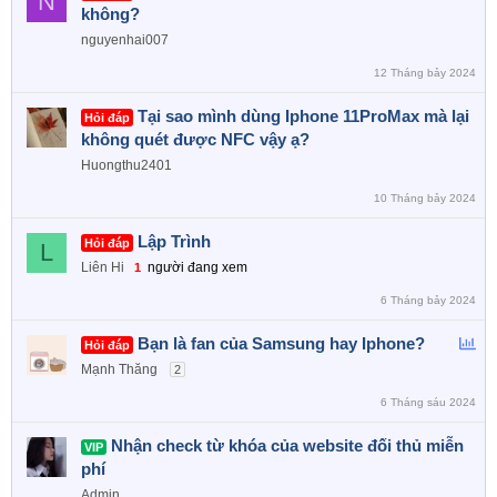
N
không?
nguyenhai007
12 Tháng bảy 2024
Tại sao mình dùng Iphone 11ProMax mà lại
Hỏi đáp
không quét được NFC vậy ạ?
Huongthu2401
10 Tháng bảy 2024
Lập Trình
Hỏi đáp
L
Liên Hi
người đang xem
1
6 Tháng bảy 2024
B
Bạn là fan của Samsung hay Iphone?
Hỏi đáp
ì
Mạnh Thăng
2
n
6 Tháng sáu 2024
h
c
Nhận check từ khóa của website đối thủ miễn
VIP
h
phí
ọ
Admin