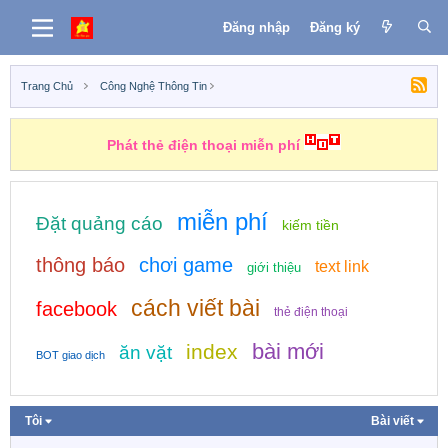
Đăng nhập
Đăng ký
Trang Chủ
Công Nghệ Thông Tin
Phát thẻ điện thoại miễn phí
miễn phí
Đặt quảng cáo
kiếm tiền
thông báo
chơi game
text link
giới thiệu
cách viết bài
facebook
thẻ điện thoại
bài mới
index
ăn vặt
BOT giao dịch
Tôi
Bài viết