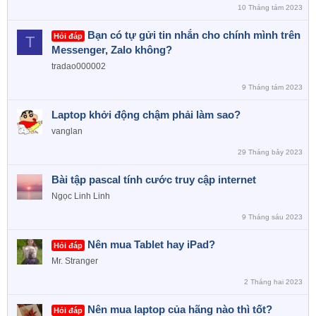
10 Tháng tám 2023
Bạn có tự gửi tin nhắn cho chính mình trên
Hỏi đáp
T
Messenger, Zalo không?
tradao000002
9 Tháng tám 2023
Laptop khởi động chậm phải làm sao?
vanglan
29 Tháng bảy 2023
Bài tập pascal tính cước truy cập internet
Ngọc Linh Linh
9 Tháng sáu 2023
Nên mua Tablet hay iPad?
Hỏi đáp
Mr. Stranger
2 Tháng hai 2023
Nên mua laptop của hãng nào thì tốt?
Hỏi đáp