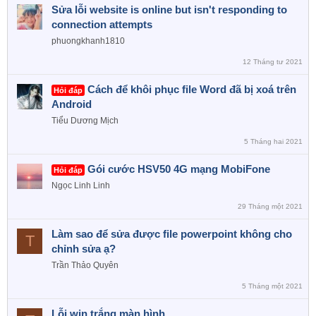
Sửa lỗi website is online but isn't responding to
connection attempts
phuongkhanh1810
12 Tháng tư 2021
Cách để khôi phục file Word đã bị xoá trên
Hỏi đáp
Android
Tiểu Dương Mịch
5 Tháng hai 2021
Gói cước HSV50 4G mạng MobiFone
Hỏi đáp
Ngọc Linh Linh
29 Tháng một 2021
Làm sao để sửa được file powerpoint không cho
T
chỉnh sửa ạ?
Trần Thảo Quyên
5 Tháng một 2021
Lỗi win trắng màn hình