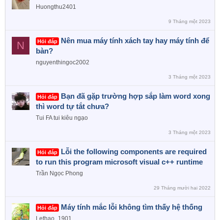
Huongthu2401
9 Tháng một 2023
Nên mua máy tính xách tay hay máy tính để
Hỏi đáp
N
bàn?
nguyenthingoc2002
3 Tháng một 2023
Bạn đã gặp trường hợp sắp làm word xong
Hỏi đáp
thì word tự tắt chưa?
Tui FA tui kiêu ngạo
3 Tháng một 2023
Lỗi the following components are required
Hỏi đáp
to run this program microsoft visual c++ runtime
Trần Ngọc Phong
29 Tháng mười hai 2022
Máy tính mắc lỗi không tìm thấy hệ thống
Hỏi đáp
Lethao_1901