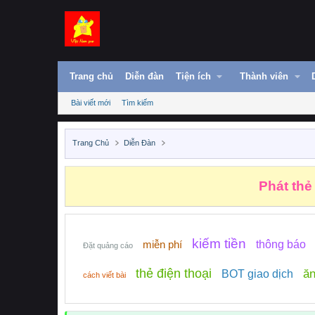
Trang chủ
Diễn đàn
Tiện ích
Thành viên
Bài viết mới
Tìm kiếm
Trang Chủ
Diễn Đàn
Phát thẻ
kiếm tiền
miễn phí
thông báo
Đặt quảng cáo
thẻ điện thoại
ăn
BOT giao dịch
cách viết bài