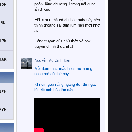
M
phần đăng chương 1 trong nội dung
6.2K
ỹ
ẩn đi kìa.
Â
n
Hồi xưa t chả có ai nhắc mấy này nên
w
.8K
thỉnh thoảng sai tùm lum nên mới nhớ
r
ấy
o
t
4.7K
Hóng truyện của chủ thớt vô box
e
truyện chính thức nha!
o
n
R
4.9K
Nguyễn Vũ Đình Kiên
ù
Mỗi đêm thắc mắc hoài, nợ nần gì
a
nhau mà cứ thế này
c
o
Khi em gặp nắng ngang đời thì ngay
n
lúc đó anh hóa tán cây
t
4.9K
h
í
c
2.6K
h
p
a
n