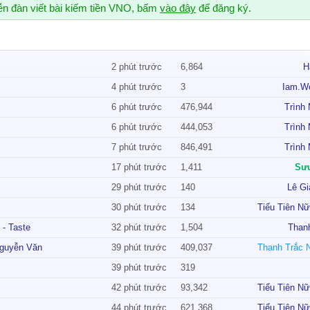
ễn đàn viết bài kiếm tiền VNO, bấm
vào đây
để đăng ký.
2 phút trước
6,864
H
4 phút trước
3
Iam.w
6 phút trước
476,944
Trình
6 phút trước
444,053
Trình
7 phút trước
846,491
Trình
write
17 phút trước
1,411
Sư
 Lunarchen
Mời mọi người đọc ạ
29 phút trước
140
Lê Gi
omment gì bài của mấy bạn khác trên tường cá nhân của mấy bạn được ạ
30 phút trước
134
 hết rồi
 - Taste
32 phút trước
1,504
Than
đoán địa danh ở Việt Nam
Nguyễn Văn
39 phút trước
409,037
đoán tên idol nhận thưởng
39 phút trước
319
 kỳ trên áo
Ảnh đẹp áo dài quốc kỳ Việt Nam
42 phút trước
93,342
44 phút trước
621,368