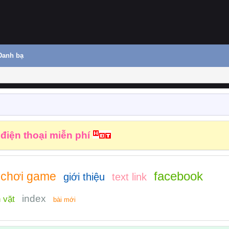
Danh bạ
 điện thoại miễn phí
facebook
chơi game
giới thiệu
text link
index
 vặt
bài mới