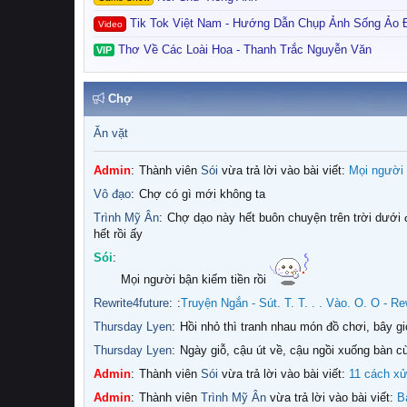
Lê Gia Hoài
:
Hình như cách thức đăng bài trên dembuon,v
Tik Tok Việt Nam - Hướng Dẫn Chụp Ảnh Sống Ảo
Video
Lê Gia Hoài
:
Tôi lâu quá mới đăng bài trở lại. Có thay đổi 
Thơ Về Các Loài Hoa - Thanh Trắc Nguyễn Văn
VIP
Wall-E
:
Vẫn như vậy mà bạn
Lê Gia Hoài
:
Vâng xin cảm ơn!
Chợ
aniwunie
:
xin chào mọi người em là thành viên mới ạ nê
Admin
:
Thành viên
Geminin
vừa đăng chủ đề mới:
tại đây
Ăn vặt
Admin
:
Thành viên
Trình Mỹ Ân
vừa trả lời vào bài viết:
M
Admin
:
Thành viên
Sói
vừa trả lời vào bài viết:
Mọi người 
Vô đạo
:
chợ có gì mới không ta
Trình Mỹ Ân
:
chợ dạo này hết buôn chuyện trên trời dưới đất rồi, t hay hóng chuyện mà dạo này chẳng có gì để hóng cả, mọi người đi đâu
hết rồi ấy
Sói
:
Mọi người bận kiếm tiền rồi
Rewrite4future
:
:
Truyện Ngắn - Sút. T. T. . . Vào. O. O - Re
Thursday Lyen
:
Hồi nhỏ thì tranh nhau món đồ chơi, bây g
Thursday Lyen
:
Ngày giỗ, cậu út về, cậu ngồi xuống bàn 
Admin
:
Thành viên
Sói
vừa trả lời vào bài viết:
11 cách xử
Admin
:
Thành viên
Trình Mỹ Ân
vừa trả lời vào bài viết:
B