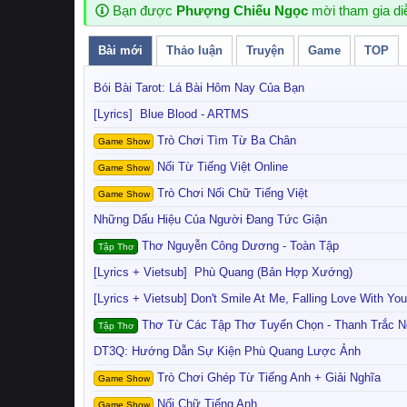
Bạn được
Phượng Chiếu Ngọc
mời tham gia di
Bài mới
Thảo luận
Truyện
Game
TOP
Bói Bài Tarot: Lá Bài Hôm Nay Của Bạn
[Lyrics]
Blue Blood - ARTMS
Sói
:
Chợ đã được dọn dẹp >
Vào đây
Trò Chơi Tìm Từ Ba Chân
Game Show
Straw151
:
helo cả nhà
Nối Từ Tiếng Việt Online
Game Show
Wall-E
:
Chào bạn
Trò Chơi Nối Chữ Tiếng Việt
Game Show
Rewrite4future
:
:
Truyện Ngắn - Sút. T. T. . . Vào. O. O - Re
Những Dấu Hiệu Của Người Đang Tức Giận
Lunarchen
:
Tản Văn - Chỉ Là. . . Không Cùng Thời Điểm -
Thơ Nguyễn Công Dương - Toàn Tập
Lunarchen
:
@Admin
anh ơi, sao em hổng nhấn like hay c
Tập Thơ
Lunarchen
:
Kêu là bị lỗi máy chủ
[Lyrics + Vietsub]
Phù Quang (Bản Hợp Xướng)
Sói
:
A cập nhật lại 1 vài tính năng, nên nó lỗi tạm thời thôi,
[Lyrics + Vietsub]
Don't Smile At Me, Falling Love With You
Admin
:
Thành viên
Sói
vừa trả lời vào bài viết:
Nhìn hình 
Thơ Từ Các Tập Thơ Tuyển Chọn - Thanh Trắc 
Tập Thơ
Admin
:
Thành viên
Sói
vừa trả lời vào bài viết:
Nhìn hình 
DT3Q: Hướng Dẫn Sự Kiện Phù Quang Lược Ảnh
Thanh Trắc Nguyễn Văn
:
Ảnh đẹp áo dài Việt Nam có quốc
Trò Chơi Ghép Từ Tiếng Anh + Giải Nghĩa
Game Show
Lê Gia Hoài
:
Chào các ban!
Nối Chữ Tiếng Anh
Game Show