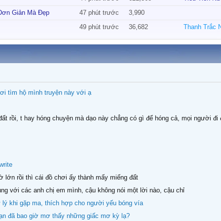
n có sự thay đổi phải không Admin?
 Đơn Giản Mà Đẹp
47 phút trước
3,990
cách thức xin cho biết với ạ!
49 phút trước
36,682
n em khá bỡ ngỡ cách thức vận hành của wed mong mọi ng giúp đỡ thêm ạ
, hãy tham gia thảo luận để nhận xu thưởng.
ọi người ơi tìm hộ mình truyện này với ạ
ơi tìm hộ mình truyện này với ạ
write
iờ lớn rồi thì cái đồ chơi ấy thành mấy miếng đất
cùng với các anh chị em mình, cậu không nói một lời nào, cậu chỉ
 lý khi gặp ma, thích hợp cho người yếu bóng vía
ạn đã bao giờ mơ thấy những giấc mơ kỳ lạ?