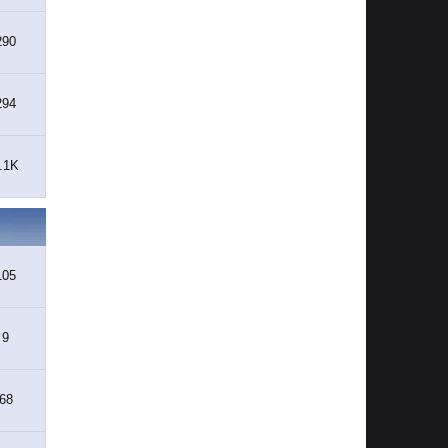
290
294
.1K
105
9
68