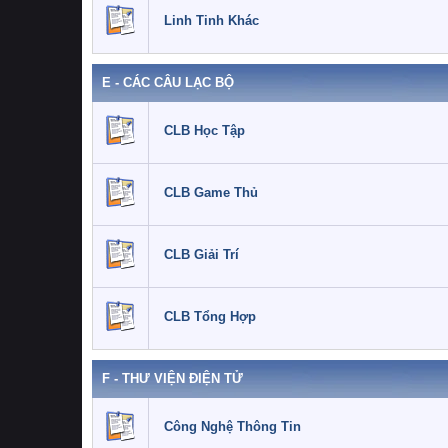
Linh Tinh Khác
E - CÁC CÂU LẠC BỘ
CLB Học Tập
CLB Game Thủ
CLB Giải Trí
CLB Tổng Hợp
F - THƯ VIỆN ĐIỆN TỬ
Công Nghệ Thông Tin