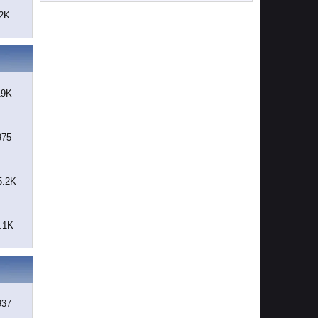
2K
19K
975
5.2K
.1K
937