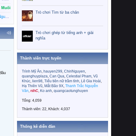
Muối
Trò chơi Tìm từ ba chân
Thanh Trắc Nguyễn Văn
Trò chơi ghép từ tiếng anh + giải
nghĩa
Thành viên trực tuyến
Trình Mỹ Ân
hauyen299
ChiriNguyen
quanghuyplaza
Can Qua
Celestial Pham
Vũ
Khúc
lien98
Tiểu tiên nữ trầm tính
Lê Gia Hoài
Hạ Thiên Vũ
Mắt Bão 9X
Thanh Trắc Nguyễn
Văn
nihC
Ko anh
quangcaotunghuyen
Tổng: 4,059
Thành viên: 22, Khách: 4,037
Thống kê diễn đàn