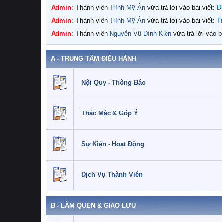
Admin
:
Thành viên
Trình Mỹ Ân
vừa trả lời vào bài viết:
Đ
Admin
:
Thành viên
Trình Mỹ Ân
vừa trả lời vào bài viết:
T
Admin
:
Thành viên
Nguyễn Vũ Đình Kiên
vừa trả lời vào b
nihC
:
Bot này nhiệt tình quá :v
A - TRUNG TÂM ĐIỀU HÀNH
Nội Quy - Thông Báo
Thắc Mắc & Góp Ý
Sự Kiện - Hoạt Động
Dịch Vụ Thành Viên
B - LÀM QUEN & GIAO LƯU