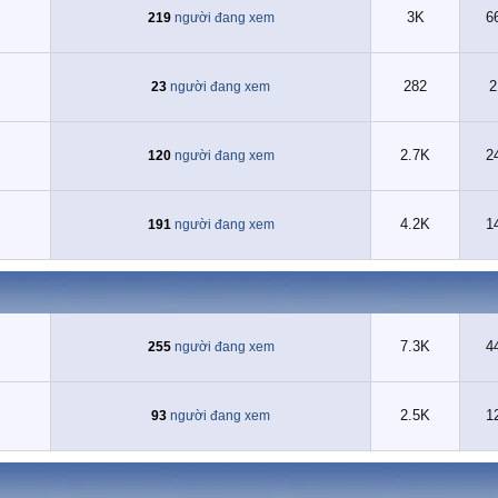
3K
6
219
người đang xem
282
2
23
người đang xem
2.7K
2
120
người đang xem
4.2K
1
191
người đang xem
7.3K
4
255
người đang xem
2.5K
1
93
người đang xem