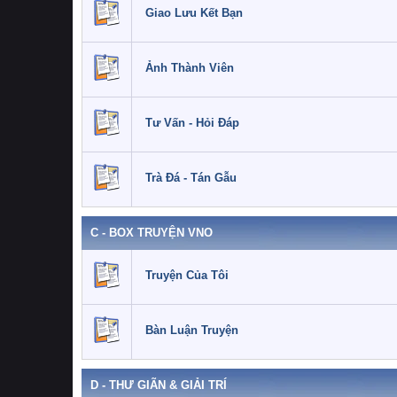
Giao Lưu Kết Bạn
Ảnh Thành Viên
Tư Vấn - Hỏi Đáp
Trà Đá - Tán Gẫu
C - BOX TRUYỆN VNO
Truyện Của Tôi
Bàn Luận Truyện
D - THƯ GIÃN & GIẢI TRÍ