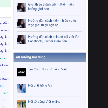
Giới thiệu thành viên - Kiếm tiền
không giới hạn
Hướng dẫn cách kiếm nhiều xu từ
ạ Mẫn
việc giới thiệu bạn bè
onwoo
Hướng dẫn cách chia sẻ bài viết lên
 Mỹ Ân
Facebook, Twitter kiếm tiền
 Mỹ Ân
 Mỹ Ân
Xu hướng nội dung
u Tầm
a Hoài
Trò Chơi Nối chữ tiếng Việt
Tiểu Tiên Nữ Trầm Tính
h Bình
Nối chữ tiếng Anh
Thanh Trắc Nguyễn Văn
Trâm
Tiểu Tiên Nữ Trầm Tính
Nối từ tiếng Việt online
Tiểu Tiên Nữ Trầm Tính