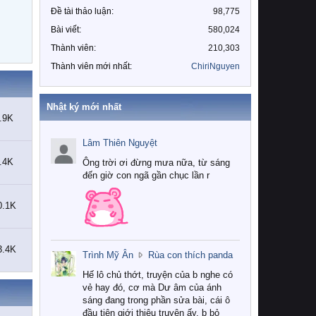
Đề tài thảo luận
98,775
Bài viết
580,024
Thành viên
210,303
Thành viên mới nhất
ChiriNguyen
Nhật ký mới nhất
.9K
Lâm Thiên Nguyệt
.4K
Ông trời ơi đừng mưa nữa, từ sáng
đến giờ con ngã gần chục lần r
0.1K
3.4K
T
Trình Mỹ Ân
Rùa con thích panda
r
Hế lô chủ thớt, truyện của b nghe có
ì
vẻ hay đó, cơ mà Dư âm của ánh
n
sáng đang trong phần sửa bài, cái ô
h
đầu tiên giới thiệu truyện ấy, b bỏ