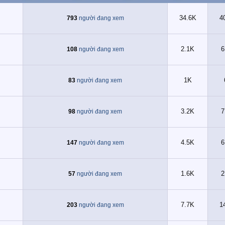
34.6K
4
793
người đang xem
2.1K
6
108
người đang xem
1K
83
người đang xem
3.2K
7
98
người đang xem
4.5K
6
147
người đang xem
1.6K
2
57
người đang xem
7.7K
1
203
người đang xem